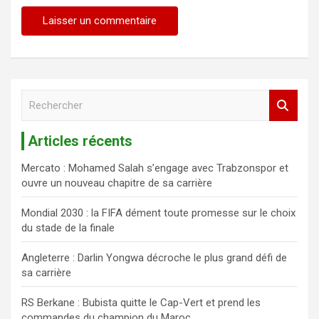
R
e
c
Articles récents
h
e
Mercato : Mohamed Salah s’engage avec Trabzonspor et
r
ouvre un nouveau chapitre de sa carrière
c
h
Mondial 2030 : la FIFA dément toute promesse sur le choix
e
du stade de la finale
r
Angleterre : Darlin Yongwa décroche le plus grand défi de
sa carrière
RS Berkane : Bubista quitte le Cap-Vert et prend les
commandes du champion du Maroc