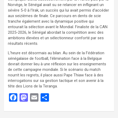
Norvège, le Sénégal avait su se relancer en infligeant un
sévère 5-0 à l’Irak, un succès qui lui avait permis d’accéder
aux seizièmes de finale. Ce parcours en dents de scie
tranche également avec la dynamique positive qui
entourait la sélection avant le Mondial. Finaliste de la CAN
2025-2026, le Sénégal abordait la compétition avec des
ambitions élevées et un sélectionneur conforté par ses
résultats récents.
L’heure est désormais au bilan. Au sein de la Fédération
sénégalaise de football, l’élimination face à la Belgique
devrait donner lieu à une réflexion sur les enseignements
de cette campagne mondiale. Si le scénario du match
nourrit les regrets, il place aussi Pape Thiaw face à des
interrogations sur sa gestion tactique et son avenir à la
tête des Lions de la Teranga.
F
M
E
P
a
a
m
ar
ce
st
ail
ta