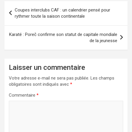
b
o
g
Coupes interclubs CAF : un calendrier pensé pour
o
d
er
rythmer toute la saison continentale
o
o
k
n
Karaté : Poreč confirme son statut de capitale mondiale
de la jeunesse
Laisser un commentaire
Votre adresse e-mail ne sera pas publiée.
Les champs
obligatoires sont indiqués avec
*
Commentaire
*