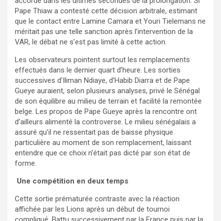
accordé dans les ultimes secondes de la prolongation. Si
Pape Thiaw a contesté cette décision arbitrale, estimant
que le contact entre Lamine Camara et Youri Tielemans ne
méritait pas une telle sanction après l’intervention de la
VAR, le débat ne s’est pas limité à cette action.
Les observateurs pointent surtout les remplacements
effectués dans le dernier quart d’heure. Les sorties
successives d’Iliman Ndiaye, d’Habib Diarra et de Pape
Gueye auraient, selon plusieurs analyses, privé le Sénégal
de son équilibre au milieu de terrain et facilité la remontée
belge. Les propos de Pape Gueye après la rencontre ont
d’ailleurs alimenté la controverse. Le milieu sénégalais a
assuré qu’il ne ressentait pas de baisse physique
particulière au moment de son remplacement, laissant
entendre que ce choix n’était pas dicté par son état de
forme.
Une compétition en deux temps
Cette sortie prématurée contraste avec la réaction
affichée par les Lions après un début de tournoi
compliqué. Battu successivement par la France puis par la