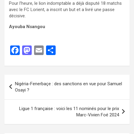
Pour l’heure, le lion indomptable a déjà disputé 18 matchs
avec le FC Lorient, a inscrit un but et a livré une passe
décisive.
Ayouba Nsangou
F
M
E
P
a
a
m
ar
ce
st
ail
ta
b
o
g
Nigéria-Fenerbaçe : des sanctions en vue pour Samuel
o
d
er
Osayi ?
o
o
k
n
Ligue 1 française : voici les 11 nominés pour le prix
Marc-Vivien Foé 2024