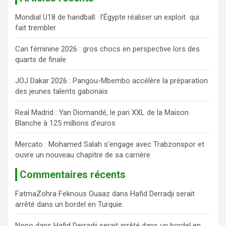
e
Mondial U18 de handball: l’Égypte réaliser un exploit qui
r
fait trembler
c
h
Can féminine 2026 : gros chocs en perspective lors des
e
quarts de finale
r
JOJ Dakar 2026 : Pangou-Mbembo accélère la préparation
des jeunes talents gabonais
Real Madrid : Yan Diomandé, le pari XXL de la Maison
Blanche à 125 millions d’euros
Mercato : Mohamed Salah s’engage avec Trabzonspor et
ouvre un nouveau chapitre de sa carrière
Commentaires récents
FatmaZohra Feknous Ouaaz
dans
Hafid Derradji serait
arrêté dans un bordel en Turquie.
Nono
dans
Hafid Derradji serait arrêté dans un bordel en