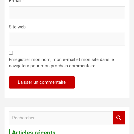
E-mail
*
Site web
Enregistrer mon nom, mon e-mail et mon site dans le
navigateur pour mon prochain commentaire.
R
e
c
Articles récents
h