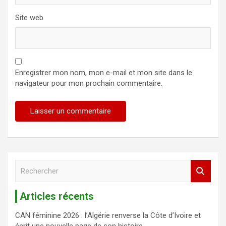
Site web
Enregistrer mon nom, mon e-mail et mon site dans le
navigateur pour mon prochain commentaire.
R
e
c
Articles récents
h
e
CAN féminine 2026 : l’Algérie renverse la Côte d’Ivoire et
r
écrit une nouvelle page de son histoire