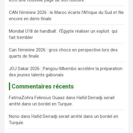
c
h
CAN féminine 2026 : le Maroc écarte l’Afrique du Sud et file
e
encore en demi-finale
r
Mondial U18 de handball: l’Égypte réaliser un exploit qui
fait trembler
Can féminine 2026 : gros chocs en perspective lors des
quarts de finale
JOJ Dakar 2026 : Pangou-Mbembo accélère la préparation
des jeunes talents gabonais
Commentaires récents
FatmaZohra Feknous Ouaaz
dans
Hafid Derradji serait
arrêté dans un bordel en Turquie.
Nono
dans
Hafid Derradji serait arrêté dans un bordel en
Turquie.