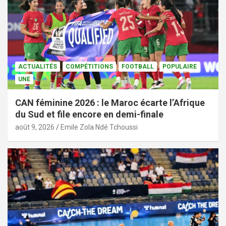
ACTUALITÉS
COMPÉTITIONS
FOOTBALL
POPULAIRE
UNE
CAN féminine 2026 : le Maroc écarte l’Afrique
du Sud et file encore en demi-finale
août 9, 2026
Emile Zola Ndé Tchoussi