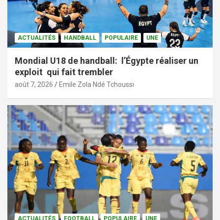
ACTUALITÉS
HANDBALL
POPULAIRE
UNE
Mondial U18 de handball: l’Égypte réaliser un
exploit qui fait trembler
août 7, 2026
Emile Zola Ndé Tchoussi
ACTUALITÉS
FOOTBALL
POPULAIRE
UNE