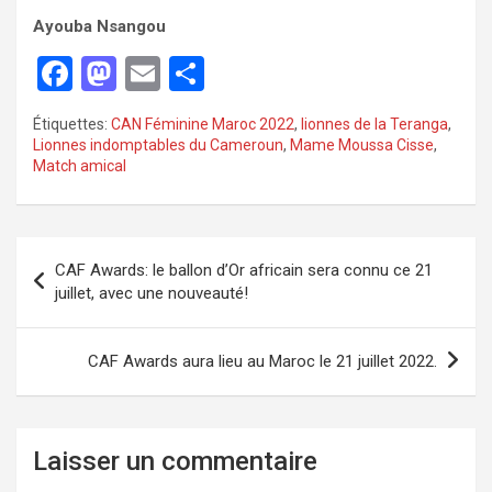
Ayouba Nsangou
F
M
E
P
a
a
m
ar
Étiquettes:
CAN Féminine Maroc 2022
,
lionnes de la Teranga
,
ce
st
ail
ta
Lionnes indomptables du Cameroun
,
Mame Moussa Cisse
,
Match amical
b
o
g
o
d
er
o
o
CAF Awards: le ballon d’Or africain sera connu ce 21
k
n
juillet, avec une nouveauté!
CAF Awards aura lieu au Maroc le 21 juillet 2022.
Laisser un commentaire