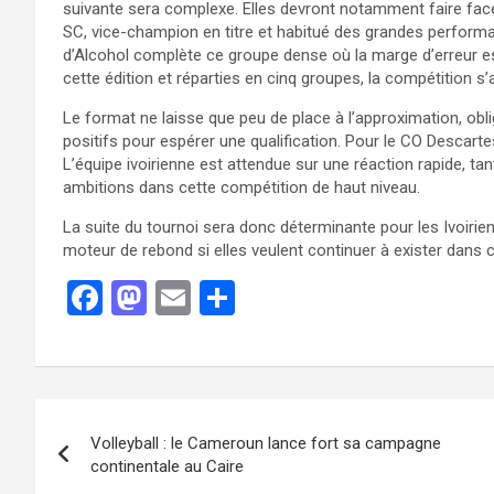
suivante sera complexe. Elles devront notamment faire face à
SC, vice-champion en titre et habitué des grandes performa
d’Alcohol complète ce groupe dense où la marge d’erreur 
cette édition et réparties en cinq groupes, la compétition 
Le format ne laisse que peu de place à l’approximation, obl
positifs pour espérer une qualification. Pour le CO Descartes
L’équipe ivoirienne est attendue sur une réaction rapide, tan
ambitions dans cette compétition de haut niveau.
La suite du tournoi sera donc déterminante pour les Ivoirie
moteur de rebond si elles veulent continuer à exister dans
F
M
E
P
a
a
m
ar
ce
st
ail
ta
b
o
g
o
d
er
Volleyball : le Cameroun lance fort sa campagne
o
o
continentale au Caire