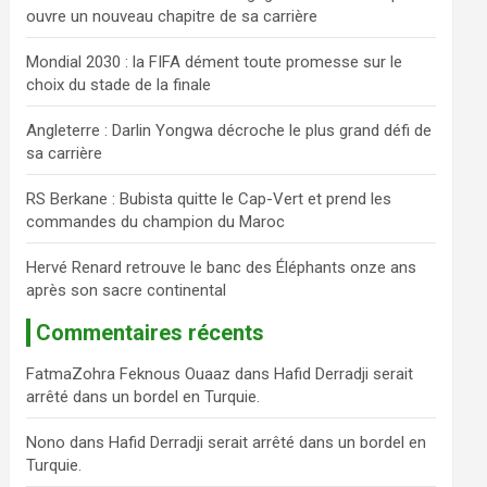
ouvre un nouveau chapitre de sa carrière
c
h
Mondial 2030 : la FIFA dément toute promesse sur le
e
choix du stade de la finale
r
Angleterre : Darlin Yongwa décroche le plus grand défi de
sa carrière
RS Berkane : Bubista quitte le Cap-Vert et prend les
commandes du champion du Maroc
Hervé Renard retrouve le banc des Éléphants onze ans
après son sacre continental
Commentaires récents
FatmaZohra Feknous Ouaaz
dans
Hafid Derradji serait
arrêté dans un bordel en Turquie.
Nono
dans
Hafid Derradji serait arrêté dans un bordel en
Turquie.