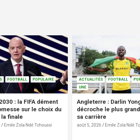
S
FOOTBALL
POPULAIRE
ACTUALITÉS
FOOTBALL
PO
UNE
2030 : la FIFA dément
Angleterre : Darlin Yo
omesse sur le choix du
décroche le plus grand
la finale
sa carrière
6
Emile Zola Ndé Tchoussi
août 5, 2026
Emile Zola Ndé T