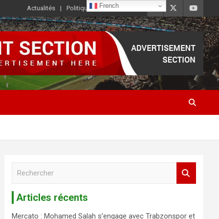
French
Actualités
Politique de Confidentialité
R
e
c
Articles récents
h
e
Mercato : Mohamed Salah s’engage avec Trabzonspor et
r