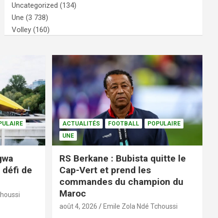
Uncategorized
(134)
Une
(3 738)
Volley
(160)
PULAIRE
ACTUALITÉS
FOOTBALL
POPULAIRE
UNE
ngwa
RS Berkane : Bubista quitte le
 défi de
Cap-Vert et prend les
commandes du champion du
Maroc
choussi
août 4, 2026
Emile Zola Ndé Tchoussi