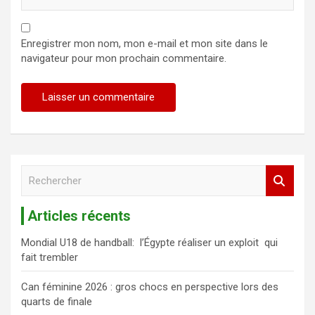
Enregistrer mon nom, mon e-mail et mon site dans le
navigateur pour mon prochain commentaire.
R
e
c
Articles récents
h
e
Mondial U18 de handball: l’Égypte réaliser un exploit qui
r
fait trembler
c
h
Can féminine 2026 : gros chocs en perspective lors des
e
quarts de finale
r