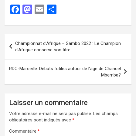
F
M
E
P
a
a
m
ar
ce
st
ail
ta
b
o
g
Championnat d’Afrique – Sambo 2022 : Le Champion
o
d
er
d’Afrique conserve son titre
o
o
k
n
RDC-Marseille: Débats futiles autour de l’âge de Chancel
Mbemba?
Laisser un commentaire
Votre adresse e-mail ne sera pas publiée.
Les champs
obligatoires sont indiqués avec
*
Commentaire
*