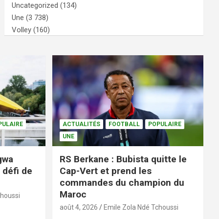
Uncategorized
(134)
Une
(3 738)
Volley
(160)
PULAIRE
ACTUALITÉS
FOOTBALL
POPULAIRE
UNE
ngwa
RS Berkane : Bubista quitte le
 défi de
Cap-Vert et prend les
commandes du champion du
Maroc
choussi
août 4, 2026
Emile Zola Ndé Tchoussi