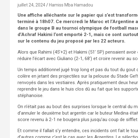
juillet 24, 2024
Hamiss Mba Hamadou
Une affiche alléchante sur le papier qui s’est transfor
terminé à 18h07. Ce mercredi le Maroc et l’Argentine a
dans le groupe B au tournoi olympique de football masc
d’Achraf Hakimi l’ont emporté 2-1, mais ce sont surtou
sur le contenu du jeu proposé par les 22 acteurs.
Alors que Rahimi (45’+2) et Hakimi (51’ SP) pensaient avoir 
réduire l’écart avec Giuliano (2-1, 68’) et croire revenir au
Un temps additionnel jugé trop long et pas du tout du gout 
colère en jetant des projectiles sur la pelouse du Stade Ge
renvoyés dans les vestiaires. Après pratiquement deux heure
reprendre le jeu dans le huis clos dû au fait que les support
stéphanoise.
On n’était pas au bout des surprises lorsque le central du 
d’annuler le deuxième but argentin car le buteur Medina était
score revenu à 2-1 ne bougera plus jusqu’au coup de sifflet f
Et comme il fallait s’y entendre, ces incidents ont fait le tou
d’autres comme c’est le cas avec les Argentins. Le sélecti