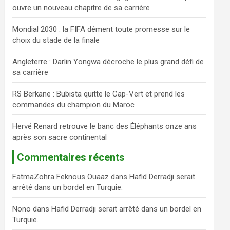
ouvre un nouveau chapitre de sa carrière
c
h
Mondial 2030 : la FIFA dément toute promesse sur le
e
choix du stade de la finale
r
Angleterre : Darlin Yongwa décroche le plus grand défi de
sa carrière
RS Berkane : Bubista quitte le Cap-Vert et prend les
commandes du champion du Maroc
Hervé Renard retrouve le banc des Éléphants onze ans
après son sacre continental
Commentaires récents
FatmaZohra Feknous Ouaaz
dans
Hafid Derradji serait
arrêté dans un bordel en Turquie.
Nono
dans
Hafid Derradji serait arrêté dans un bordel en
Turquie.