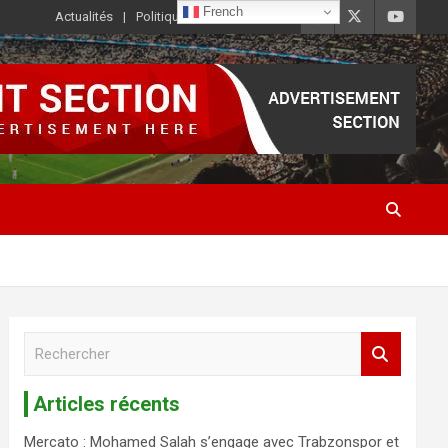
French
Actualités
Politique de Confidentialité
R
e
c
Articles récents
h
e
Mercato : Mohamed Salah s’engage avec Trabzonspor et
r