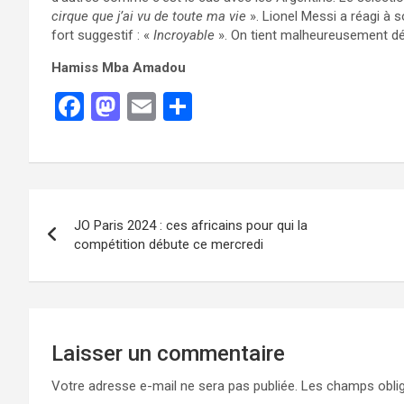
cirque que j’ai vu de toute ma vie
». Lionel Messi a réagi à 
fort suggestif : «
Incroyable
». On tient malheureusement dé
Hamiss Mba Amadou
F
M
E
P
a
a
m
ar
ce
st
ail
ta
b
o
g
o
d
er
JO Paris 2024 : ces africains pour qui la
o
o
compétition débute ce mercredi
k
n
Laisser un commentaire
Votre adresse e-mail ne sera pas publiée.
Les champs oblig