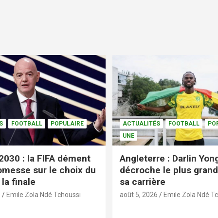
S
FOOTBALL
POPULAIRE
ACTUALITÉS
FOOTBALL
PO
UNE
2030 : la FIFA dément
Angleterre : Darlin Yo
omesse sur le choix du
décroche le plus grand
la finale
sa carrière
6
Emile Zola Ndé Tchoussi
août 5, 2026
Emile Zola Ndé T