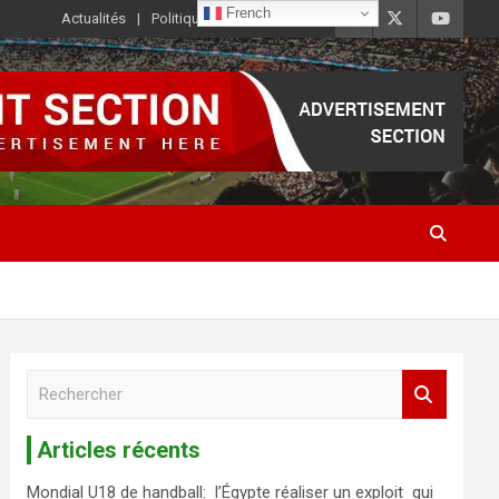
French
Actualités
Politique de Confidentialité
R
e
c
Articles récents
h
e
Mondial U18 de handball: l’Égypte réaliser un exploit qui
r