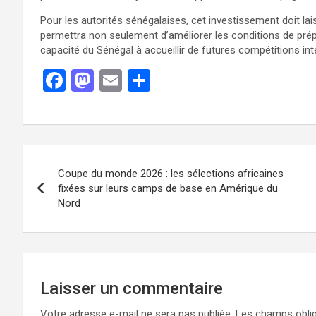
Pour les autorités sénégalaises, cet investissement doit lai
permettra non seulement d’améliorer les conditions de prép
capacité du Sénégal à accueillir de futures compétitions int
F
M
E
P
a
a
m
ar
ce
st
ail
ta
b
o
g
o
d
er
Coupe du monde 2026 : les sélections africaines
o
o
fixées sur leurs camps de base en Amérique du
Nord
k
n
Laisser un commentaire
Votre adresse e-mail ne sera pas publiée.
Les champs oblig