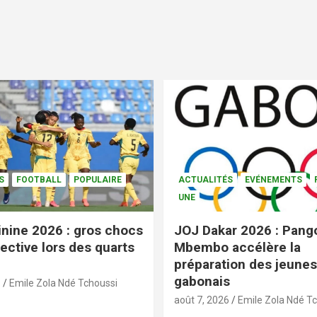
S
FOOTBALL
POPULAIRE
ACTUALITÉS
EVÉNEMENTS
UNE
nine 2026 : gros chocs
JOJ Dakar 2026 : Pang
ective lors des quarts
Mbembo accélère la
préparation des jeunes
gabonais
6
Emile Zola Ndé Tchoussi
août 7, 2026
Emile Zola Ndé T