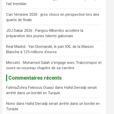
fait trembler
c
h
Can féminine 2026 : gros chocs en perspective lors des
e
quarts de finale
r
JOJ Dakar 2026 : Pangou-Mbembo accélère la
préparation des jeunes talents gabonais
Real Madrid : Yan Diomandé, le pari XXL de la Maison
Blanche à 125 millions d’euros
Mercato : Mohamed Salah s’engage avec Trabzonspor et
ouvre un nouveau chapitre de sa carrière
Commentaires récents
FatmaZohra Feknous Ouaaz
dans
Hafid Derradji serait
arrêté dans un bordel en Turquie.
Nono
dans
Hafid Derradji serait arrêté dans un bordel en
Turquie.