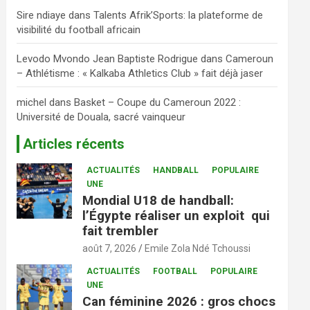
Sire ndiaye
dans
Talents Afrik’Sports: la plateforme de
visibilité du football africain
Levodo Mvondo Jean Baptiste Rodrigue
dans
Cameroun
– Athlétisme : « Kalkaba Athletics Club » fait déjà jaser
michel
dans
Basket – Coupe du Cameroun 2022 :
Université de Douala, sacré vainqueur
Articles récents
ACTUALITÉS
HANDBALL
POPULAIRE
UNE
Mondial U18 de handball:
l’Égypte réaliser un exploit qui
fait trembler
août 7, 2026
Emile Zola Ndé Tchoussi
ACTUALITÉS
FOOTBALL
POPULAIRE
UNE
Can féminine 2026 : gros chocs