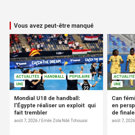
Vous avez peut-être manqué
ACTUALITÉS
HANDBALL
POPULAIRE
ACTUALITÉ
UNE
UNE
Mondial U18 de handball:
Can fémi
l’Égypte réaliser un exploit qui
en persp
fait trembler
de finale
août 7, 2026
Emile Zola Ndé Tchoussi
août 7, 202