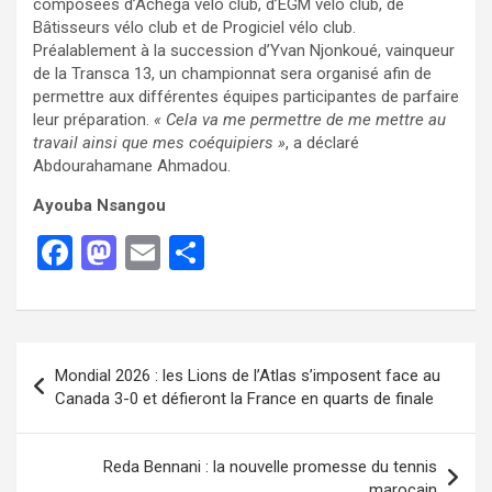
composées d’Achéga vélo club, d’EGM vélo club, de
Bâtisseurs vélo club et de Progiciel vélo club.
Préalablement à la succession d’Yvan Njonkoué, vainqueur
de la Transca 13, un championnat sera organisé afin de
permettre aux différentes équipes participantes de parfaire
leur préparation.
« Cela va me permettre de me mettre au
travail ainsi que mes coéquipiers »
, a déclaré
Abdourahamane Ahmadou.
Ayouba Nsangou
F
M
E
P
a
a
m
ar
ce
st
ail
ta
b
o
g
Mondial 2026 : les Lions de l’Atlas s’imposent face au
o
d
er
Canada 3-0 et défieront la France en quarts de finale
o
o
k
n
Reda Bennani : la nouvelle promesse du tennis
marocain