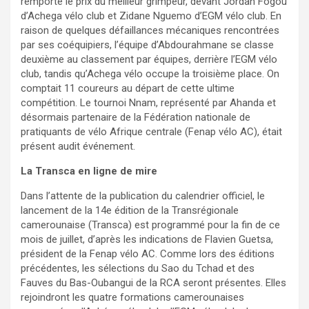
remporté le prix du meilleur grimpeur, devant Jordan Fogou
d’Achega vélo club et Zidane Nguemo d’EGM vélo club. En
raison de quelques défaillances mécaniques rencontrées
par ses coéquipiers, l’équipe d’Abdourahmane se classe
deuxième au classement par équipes, derrière l’EGM vélo
club, tandis qu’Achega vélo occupe la troisième place. On
comptait 11 coureurs au départ de cette ultime
compétition. Le tournoi Nnam, représenté par Ahanda et
désormais partenaire de la Fédération nationale de
pratiquants de vélo Afrique centrale (Fenap vélo AC), était
présent audit événement.
La Transca en ligne de mire
Dans l’attente de la publication du calendrier officiel, le
lancement de la 14e édition de la Transrégionale
camerounaise (Transca) est programmé pour la fin de ce
mois de juillet, d’après les indications de Flavien Guetsa,
président de la Fenap vélo AC. Comme lors des éditions
précédentes, les sélections du Sao du Tchad et des
Fauves du Bas-Oubangui de la RCA seront présentes. Elles
rejoindront les quatre formations camerounaises