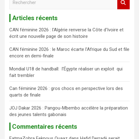
e
c
Articles récents
h
e
CAN féminine 2026 : l’Algérie renverse la Côte d’Ivoire et
r
écrit une nouvelle page de son histoire
c
h
CAN féminine 2026 : le Maroc écarte l’Afrique du Sud et file
e
encore en demi-finale
r
Mondial U18 de handball: l’Égypte réaliser un exploit qui
fait trembler
Can féminine 2026 : gros chocs en perspective lors des
quarts de finale
JOJ Dakar 2026 : Pangou-Mbembo accélère la préparation
des jeunes talents gabonais
Commentaires récents
FatmaZohra Feknous Ouaaz
dans
Hafid Derradji serait