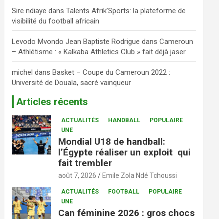
Sire ndiaye
dans
Talents Afrik’Sports: la plateforme de
visibilité du football africain
Levodo Mvondo Jean Baptiste Rodrigue
dans
Cameroun
– Athlétisme : « Kalkaba Athletics Club » fait déjà jaser
michel
dans
Basket – Coupe du Cameroun 2022 :
Université de Douala, sacré vainqueur
Articles récents
ACTUALITÉS
HANDBALL
POPULAIRE
UNE
Mondial U18 de handball:
l’Égypte réaliser un exploit qui
fait trembler
août 7, 2026
Emile Zola Ndé Tchoussi
ACTUALITÉS
FOOTBALL
POPULAIRE
UNE
Can féminine 2026 : gros chocs