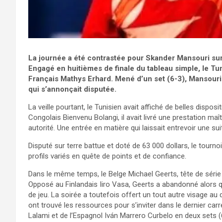
La journée a été contrastée pour Skander Mansouri sur 
Engagé en huitièmes de finale du tableau simple, le Tun
Français Mathys Erhard. Mené d’un set (6-3), Mansouri a
qui s’annonçait disputée.
La veille pourtant, le Tunisien avait affiché de belles dispo
Congolais Bienvenu Bolangi, il avait livré une prestation m
autorité. Une entrée en matière qui laissait entrevoir une su
Disputé sur terre battue et doté de 63 000 dollars, le tournoi
profils variés en quête de points et de confiance.
Dans le même temps, le Belge Michael Geerts, tête de série
Opposé au Finlandais Iiro Vasa, Geerts a abandonné alors qu
de jeu. La soirée a toutefois offert un tout autre visage 
ont trouvé les ressources pour s’inviter dans le dernier ca
Lalami et de l’Espagnol Iván Marrero Curbelo en deux sets (