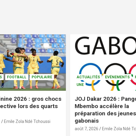
S
FOOTBALL
POPULAIRE
ACTUALITÉS
EVÉNEMENTS
UNE
nine 2026 : gros chocs
JOJ Dakar 2026 : Pang
ective lors des quarts
Mbembo accélère la
préparation des jeunes
gabonais
6
Emile Zola Ndé Tchoussi
août 7, 2026
Emile Zola Ndé T