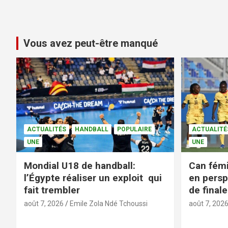
Vous avez peut-être manqué
ACTUALITÉS
HANDBALL
POPULAIRE
ACTUALITÉ
UNE
UNE
Mondial U18 de handball:
Can fémi
l’Égypte réaliser un exploit qui
en persp
fait trembler
de finale
août 7, 2026
Emile Zola Ndé Tchoussi
août 7, 202