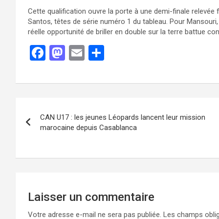
Cette qualification ouvre la porte à une demi-finale relevée
Santos, têtes de série numéro 1 du tableau. Pour Mansouri, 
réelle opportunité de briller en double sur la terre battue co
F
M
E
P
a
a
m
ar
ce
st
ail
ta
b
o
g
o
d
er
CAN U17 : les jeunes Léopards lancent leur mission
o
o
marocaine depuis Casablanca
k
n
Laisser un commentaire
Votre adresse e-mail ne sera pas publiée.
Les champs oblig