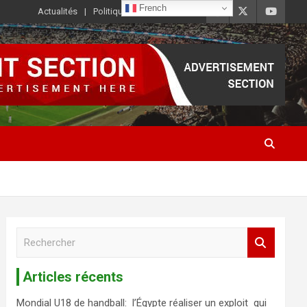
French
Actualités
Politique de Confidentialité
R
e
c
Articles récents
h
e
Mondial U18 de handball: l’Égypte réaliser un exploit qui
r