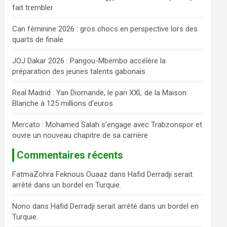
fait trembler
c
h
Can féminine 2026 : gros chocs en perspective lors des
e
quarts de finale
r
JOJ Dakar 2026 : Pangou-Mbembo accélère la
préparation des jeunes talents gabonais
Real Madrid : Yan Diomandé, le pari XXL de la Maison
Blanche à 125 millions d’euros
Mercato : Mohamed Salah s’engage avec Trabzonspor et
ouvre un nouveau chapitre de sa carrière
Commentaires récents
FatmaZohra Feknous Ouaaz
dans
Hafid Derradji serait
arrêté dans un bordel en Turquie.
Nono
dans
Hafid Derradji serait arrêté dans un bordel en
Turquie.