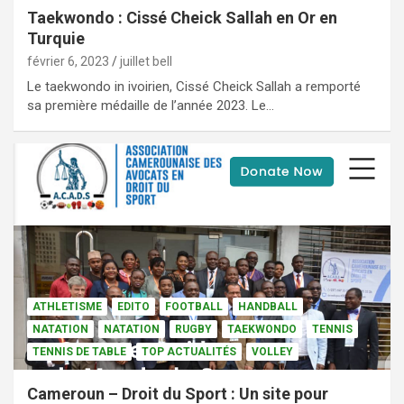
Taekwondo : Cissé Cheick Sallah en Or en
Turquie
février 6, 2023
juillet bell
Le taekwondo in ivoirien, Cissé Cheick Sallah a remporté
sa première médaille de l’année 2023. Le…
ATHLETISME
EDITO
FOOTBALL
HANDBALL
NATATION
NATATION
RUGBY
TAEKWONDO
TENNIS
TENNIS DE TABLE
TOP ACTUALITÉS
VOLLEY
Cameroun – Droit du Sport : Un site pour