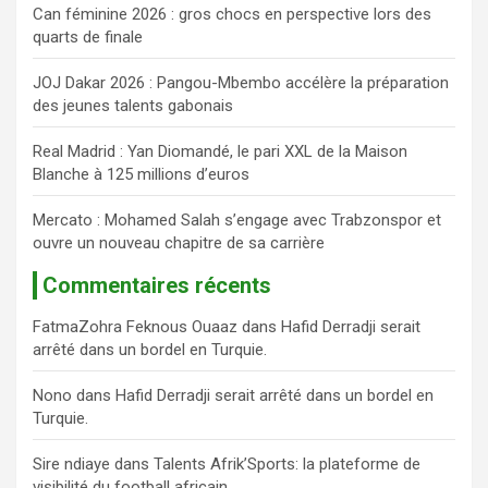
Can féminine 2026 : gros chocs en perspective lors des
e
quarts de finale
r
JOJ Dakar 2026 : Pangou-Mbembo accélère la préparation
des jeunes talents gabonais
Real Madrid : Yan Diomandé, le pari XXL de la Maison
Blanche à 125 millions d’euros
Mercato : Mohamed Salah s’engage avec Trabzonspor et
ouvre un nouveau chapitre de sa carrière
Commentaires récents
FatmaZohra Feknous Ouaaz
dans
Hafid Derradji serait
arrêté dans un bordel en Turquie.
Nono
dans
Hafid Derradji serait arrêté dans un bordel en
Turquie.
Sire ndiaye
dans
Talents Afrik’Sports: la plateforme de
visibilité du football africain