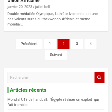
Union Africaine
janvier 20, 2023
juillet bell
Double médaillée Olympique, l’athlète Ivoirienne est une
des valeurs sures du taekwondo Africain et même
mondial.…
Précédent
1
2
3
4
Suivant
R
e
c
Articles récents
h
e
Mondial U18 de handball: l’Égypte réaliser un exploit qui
r
fait trembler
c
h