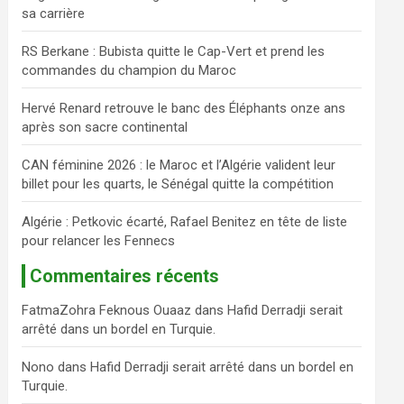
sa carrière
c
h
RS Berkane : Bubista quitte le Cap-Vert et prend les
e
commandes du champion du Maroc
r
Hervé Renard retrouve le banc des Éléphants onze ans
après son sacre continental
CAN féminine 2026 : le Maroc et l’Algérie valident leur
billet pour les quarts, le Sénégal quitte la compétition
Algérie : Petkovic écarté, Rafael Benitez en tête de liste
pour relancer les Fennecs
Commentaires récents
FatmaZohra Feknous Ouaaz
dans
Hafid Derradji serait
arrêté dans un bordel en Turquie.
Nono
dans
Hafid Derradji serait arrêté dans un bordel en
Turquie.