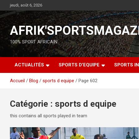
jeudi, août 6, 2026
AFRIK'SPORTSMAGAZ
100% SPORT AFRICAIN
ACTUALITÉS
SPORTS D’EQUIPE
SPORTS IN
Accueil
Blog
sports d equipe
Page 602
Catégorie :
sports d equipe
this contains all sports played in team