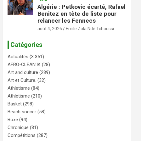
Algérie : Petkovic écarté, Rafael
Benitez en tête de liste pour
relancer les Fennecs
août 4, 2026
Emile Zola Ndé Tchoussi
Catégories
Actualités
(3 351)
AFRO-CLEAN’IK
(28)
Art and culture
(289)
Art et Culture.
(32)
Athletisme
(84)
Athletisme
(210)
Basket
(298)
Beach soccer
(58)
Boxe
(94)
Chronique
(81)
Compétitions
(287)