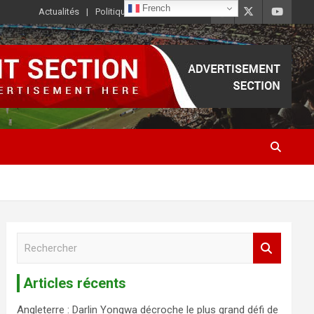
French
Actualités
Politique de Confidentialité
R
e
c
Articles récents
h
e
Angleterre : Darlin Yongwa décroche le plus grand défi de
r