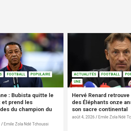
S
FOOTBALL
POPULAIRE
ACTUALITÉS
FOOTBALL
PO
UNE
ne : Bubista quitte le
Hervé Renard retrouve 
 et prend les
des Éléphants onze an
es du champion du
son sacre continental
août 4, 2026
Emile Zola Ndé T
6
Emile Zola Ndé Tchoussi