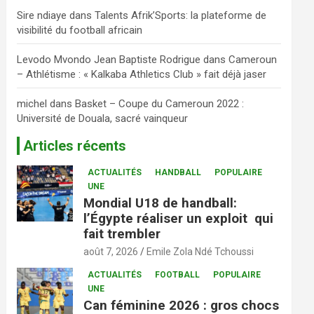
Sire ndiaye
dans
Talents Afrik’Sports: la plateforme de
visibilité du football africain
Levodo Mvondo Jean Baptiste Rodrigue
dans
Cameroun
– Athlétisme : « Kalkaba Athletics Club » fait déjà jaser
michel
dans
Basket – Coupe du Cameroun 2022 :
Université de Douala, sacré vainqueur
Articles récents
ACTUALITÉS
HANDBALL
POPULAIRE
UNE
Mondial U18 de handball:
l’Égypte réaliser un exploit qui
fait trembler
août 7, 2026
Emile Zola Ndé Tchoussi
ACTUALITÉS
FOOTBALL
POPULAIRE
UNE
Can féminine 2026 : gros chocs