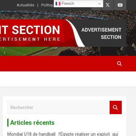
French
Actualités
Politique de Confidentialité
R
e
c
Articles récents
h
e
Mondial U18 de handball: l’Égypte réaliser un exploit qui
r