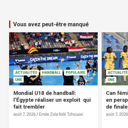
Vous avez peut-être manqué
ACTUALITÉS
HANDBALL
POPULAIRE
ACTUALITÉ
UNE
UNE
Mondial U18 de handball:
Can fémi
l’Égypte réaliser un exploit qui
en persp
fait trembler
de finale
août 7, 2026
Emile Zola Ndé Tchoussi
août 7, 202