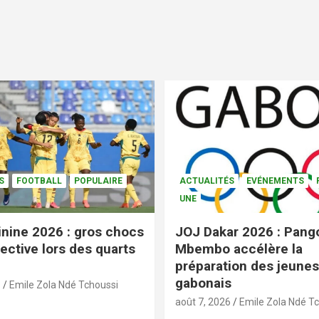
S
FOOTBALL
POPULAIRE
ACTUALITÉS
EVÉNEMENTS
UNE
nine 2026 : gros chocs
JOJ Dakar 2026 : Pang
ective lors des quarts
Mbembo accélère la
préparation des jeunes
gabonais
6
Emile Zola Ndé Tchoussi
août 7, 2026
Emile Zola Ndé T