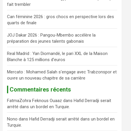
fait trembler
c
h
Can féminine 2026 : gros chocs en perspective lors des
e
quarts de finale
r
JOJ Dakar 2026 : Pangou-Mbembo accélère la
préparation des jeunes talents gabonais
Real Madrid : Yan Diomandé, le pari XXL de la Maison
Blanche à 125 millions d’euros
Mercato : Mohamed Salah s’engage avec Trabzonspor et
ouvre un nouveau chapitre de sa carrière
Commentaires récents
FatmaZohra Feknous Ouaaz
dans
Hafid Derradji serait
arrêté dans un bordel en Turquie.
Nono
dans
Hafid Derradji serait arrêté dans un bordel en
Turquie.