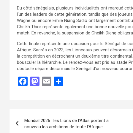
Du côté sénégalais, plusieurs individualités ont marqué c
l’un des leaders de cette génération, tandis que des jo
Wagne ou encore Emile Niang Sadio ont largement contribué à
Cheikh Thior représente également une bonne nouvelle pour
match. En revanche, la suspension de Cheikh Dieng obligera l
Cette finale représente une occasion pour le Sénégal de co
Afrique. Sacrés en 2023, les Lionceaux peuvent désormais i
la compétition en décrochant un deuxième titre continental
bousculer la hiérarchie. Le rendez-vous est pris au stade 
obstacle sépare désormais le Sénégal d’un nouveau couron
F
M
E
P
a
a
m
ar
ce
st
ail
ta
b
o
g
o
d
er
Mondial 2026 : les Lions de l’Atlas portent à
o
o
nouveau les ambitions de toute l’Afrique