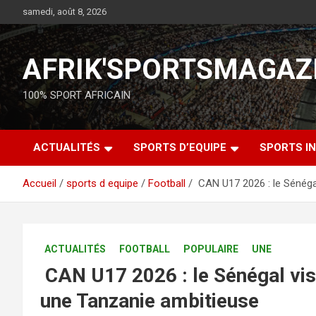
samedi, août 8, 2026
AFRIK'SPORTSMAGAZ
100% SPORT AFRICAIN
ACTUALITÉS
SPORTS D’EQUIPE
SPORTS IN
Accueil
sports d equipe
Football
CAN U17 2026 : le Sénégal
ACTUALITÉS
FOOTBALL
POPULAIRE
UNE
CAN U17 2026 : le Sénégal vise
une Tanzanie ambitieuse