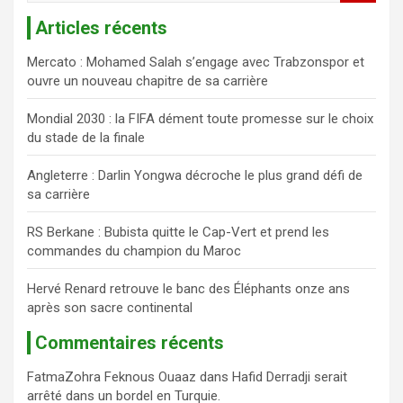
c
Articles récents
h
e
Mercato : Mohamed Salah s’engage avec Trabzonspor et
r
ouvre un nouveau chapitre de sa carrière
c
h
Mondial 2030 : la FIFA dément toute promesse sur le choix
e
du stade de la finale
r
Angleterre : Darlin Yongwa décroche le plus grand défi de
sa carrière
RS Berkane : Bubista quitte le Cap-Vert et prend les
commandes du champion du Maroc
Hervé Renard retrouve le banc des Éléphants onze ans
après son sacre continental
Commentaires récents
FatmaZohra Feknous Ouaaz
dans
Hafid Derradji serait
arrêté dans un bordel en Turquie.