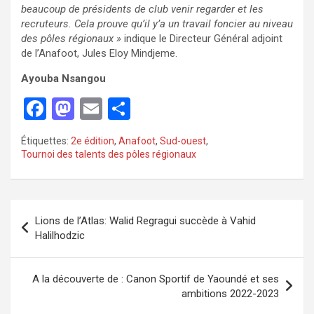
beaucoup de présidents de club venir regarder et les
recruteurs. Cela prouve qu’il y’a un travail foncier au niveau
des pôles régionaux »
indique le Directeur Général adjoint
de l’Anafoot, Jules Eloy Mindjeme.
Ayouba Nsangou
F
M
E
P
a
a
m
ar
Étiquettes:
2e édition
,
Anafoot
,
Sud-ouest
,
ce
st
ail
ta
Tournoi des talents des pôles régionaux
b
o
g
o
d
er
o
o
Lions de l’Atlas: Walid Regragui succède à Vahid
Halilhodzic
k
n
A la découverte de : Canon Sportif de Yaoundé et ses
ambitions 2022-2023