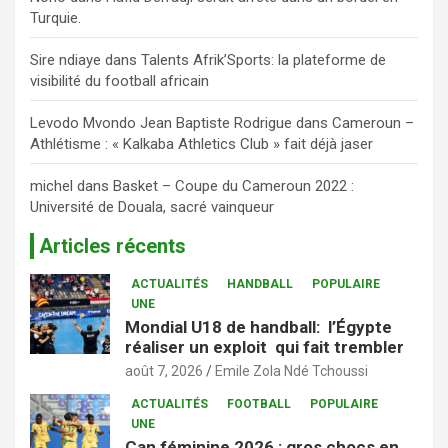
Turquie.
Sire ndiaye
dans
Talents Afrik’Sports: la plateforme de
visibilité du football africain
Levodo Mvondo Jean Baptiste Rodrigue
dans
Cameroun –
Athlétisme : « Kalkaba Athletics Club » fait déjà jaser
michel
dans
Basket – Coupe du Cameroun 2022 :
Université de Douala, sacré vainqueur
Articles récents
ACTUALITÉS
HANDBALL
POPULAIRE
UNE
Mondial U18 de handball: l’Égypte
réaliser un exploit qui fait trembler
août 7, 2026
Emile Zola Ndé Tchoussi
ACTUALITÉS
FOOTBALL
POPULAIRE
UNE
Can féminine 2026 : gros chocs en