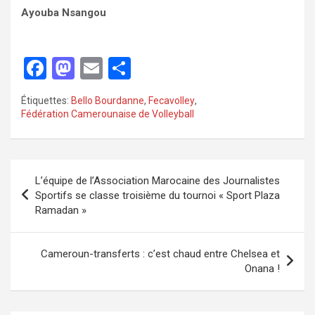
Ayouba Nsangou
F
M
E
P
a
a
m
ar
Étiquettes:
Bello Bourdanne
,
Fecavolley
,
ce
st
ail
ta
Fédération Camerounaise de Volleyball
b
o
g
o
d
er
o
o
L’équipe de l’Association Marocaine des Journalistes
Sportifs se classe troisième du tournoi « Sport Plaza
k
n
Ramadan »
Cameroun-transferts : c’est chaud entre Chelsea et
Onana !