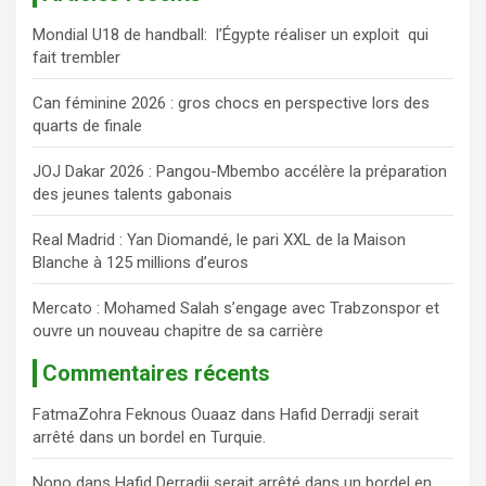
e
Mondial U18 de handball: l’Égypte réaliser un exploit qui
r
fait trembler
c
h
Can féminine 2026 : gros chocs en perspective lors des
e
quarts de finale
r
JOJ Dakar 2026 : Pangou-Mbembo accélère la préparation
des jeunes talents gabonais
Real Madrid : Yan Diomandé, le pari XXL de la Maison
Blanche à 125 millions d’euros
Mercato : Mohamed Salah s’engage avec Trabzonspor et
ouvre un nouveau chapitre de sa carrière
Commentaires récents
FatmaZohra Feknous Ouaaz
dans
Hafid Derradji serait
arrêté dans un bordel en Turquie.
Nono
dans
Hafid Derradji serait arrêté dans un bordel en