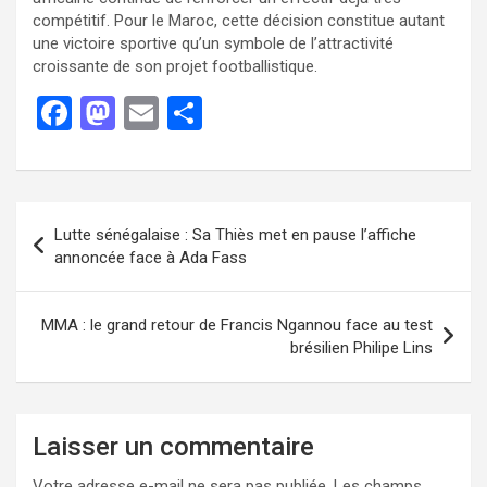
compétitif. Pour le Maroc, cette décision constitue autant
une victoire sportive qu’un symbole de l’attractivité
croissante de son projet footballistique.
F
M
E
P
a
a
m
ar
ce
st
ail
ta
b
o
g
Lutte sénégalaise : Sa Thiès met en pause l’affiche
o
d
er
annoncée face à Ada Fass
o
o
k
n
MMA : le grand retour de Francis Ngannou face au test
brésilien Philipe Lins
Laisser un commentaire
Votre adresse e-mail ne sera pas publiée.
Les champs