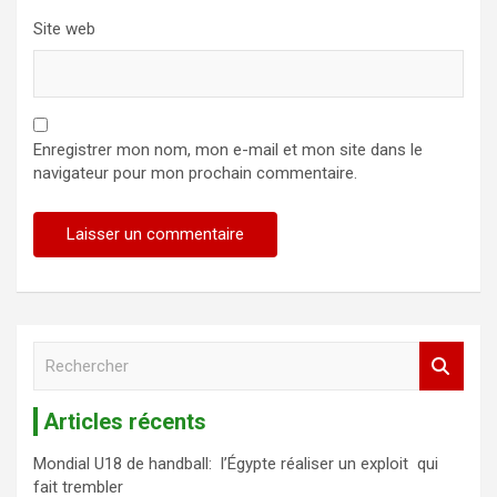
Site web
Enregistrer mon nom, mon e-mail et mon site dans le
navigateur pour mon prochain commentaire.
R
e
c
Articles récents
h
e
Mondial U18 de handball: l’Égypte réaliser un exploit qui
r
fait trembler
c