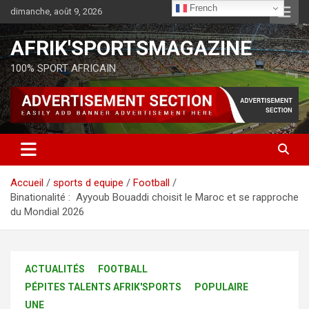
French
dimanche, août 9, 2026
AFRIK'SPORTSMAGAZINE
100% SPORT AFRICAIN
Accueil
sports d equipe
Football
Binationalité : Ayyoub Bouaddi choisit le Maroc et se rapproche
du Mondial 2026
ACTUALITÉS
FOOTBALL
PÉPITES TALENTS AFRIK'SPORTS
POPULAIRE
UNE