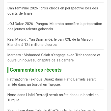
h
Can féminine 2026 : gros chocs en perspective lors des
e
quarts de finale
r
JOJ Dakar 2026 : Pangou-Mbembo accélère la préparation
des jeunes talents gabonais
Real Madrid : Yan Diomandé, le pari XXL de la Maison
Blanche à 125 millions d’euros
Mercato : Mohamed Salah s’engage avec Trabzonspor et
ouvre un nouveau chapitre de sa carrière
Commentaires récents
FatmaZohra Feknous Ouaaz
dans
Hafid Derradji serait
arrêté dans un bordel en Turquie.
Nono
dans
Hafid Derradji serait arrêté dans un bordel en
Turquie.
Sire ndiaye
dans
Talents Afrik’Sports: la plateforme de