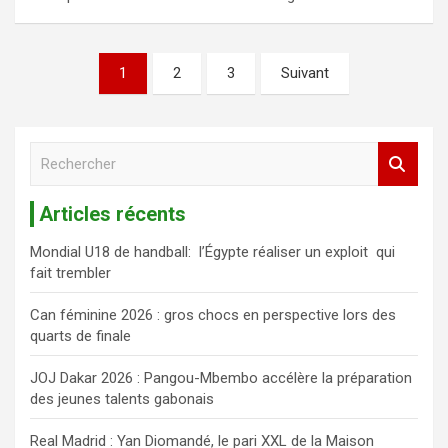
1
2
3
Suivant
R
e
c
Articles récents
h
e
Mondial U18 de handball: l’Égypte réaliser un exploit qui
r
fait trembler
c
h
Can féminine 2026 : gros chocs en perspective lors des
e
quarts de finale
r
JOJ Dakar 2026 : Pangou-Mbembo accélère la préparation
des jeunes talents gabonais
Real Madrid : Yan Diomandé, le pari XXL de la Maison