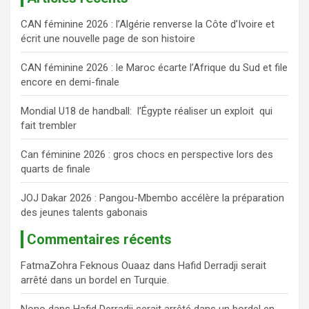
e
CAN féminine 2026 : l’Algérie renverse la Côte d’Ivoire et
r
écrit une nouvelle page de son histoire
c
h
CAN féminine 2026 : le Maroc écarte l’Afrique du Sud et file
e
encore en demi-finale
r
Mondial U18 de handball: l’Égypte réaliser un exploit qui
fait trembler
Can féminine 2026 : gros chocs en perspective lors des
quarts de finale
JOJ Dakar 2026 : Pangou-Mbembo accélère la préparation
des jeunes talents gabonais
Commentaires récents
FatmaZohra Feknous Ouaaz
dans
Hafid Derradji serait
arrêté dans un bordel en Turquie.