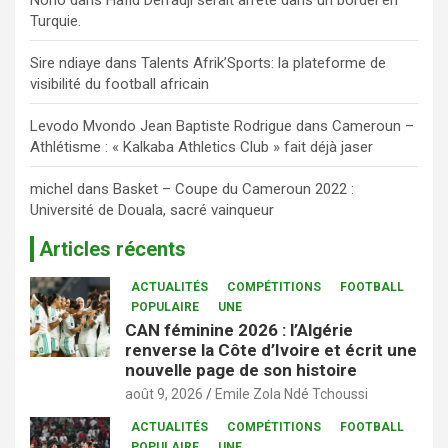
Nono
dans
Hafid Derradji serait arrêté dans un bordel en
Turquie.
Sire ndiaye
dans
Talents Afrik’Sports: la plateforme de
visibilité du football africain
Levodo Mvondo Jean Baptiste Rodrigue
dans
Cameroun –
Athlétisme : « Kalkaba Athletics Club » fait déjà jaser
michel
dans
Basket – Coupe du Cameroun 2022 :
Université de Douala, sacré vainqueur
Articles récents
ACTUALITÉS
COMPÉTITIONS
FOOTBALL
POPULAIRE
UNE
CAN féminine 2026 : l’Algérie
renverse la Côte d’Ivoire et écrit une
nouvelle page de son histoire
août 9, 2026
Emile Zola Ndé Tchoussi
ACTUALITÉS
COMPÉTITIONS
FOOTBALL
POPULAIRE
UNE