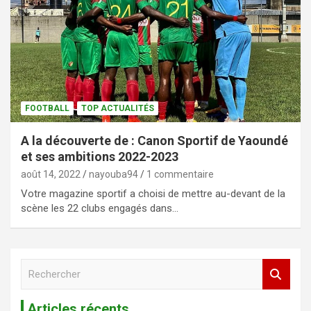
FOOTBALL
TOP ACTUALITÉS
A la découverte de : Canon Sportif de Yaoundé
et ses ambitions 2022-2023
août 14, 2022
nayouba94
1 commentaire
Votre magazine sportif a choisi de mettre au-devant de la
scène les 22 clubs engagés dans…
R
e
c
Articles récents
h