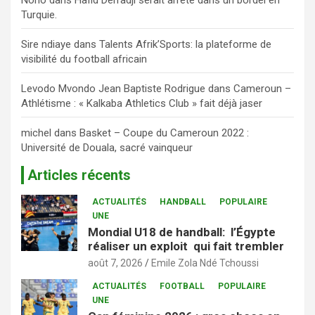
Nono
dans
Hafid Derradji serait arrêté dans un bordel en
Turquie.
Sire ndiaye
dans
Talents Afrik’Sports: la plateforme de
visibilité du football africain
Levodo Mvondo Jean Baptiste Rodrigue
dans
Cameroun –
Athlétisme : « Kalkaba Athletics Club » fait déjà jaser
michel
dans
Basket – Coupe du Cameroun 2022 :
Université de Douala, sacré vainqueur
Articles récents
ACTUALITÉS
HANDBALL
POPULAIRE
UNE
Mondial U18 de handball: l’Égypte
réaliser un exploit qui fait trembler
août 7, 2026
Emile Zola Ndé Tchoussi
ACTUALITÉS
FOOTBALL
POPULAIRE
UNE