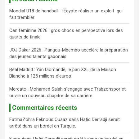
e
Mondial U18 de handball: l’Égypte réaliser un exploit qui
r
fait trembler
c
h
Can féminine 2026 : gros chocs en perspective lors des
e
quarts de finale
r
JOJ Dakar 2026 : Pangou-Mbembo accélère la préparation
des jeunes talents gabonais
Real Madrid : Yan Diomandé, le pari XXL de la Maison
Blanche à 125 millions d’euros
Mercato : Mohamed Salah s’engage avec Trabzonspor et
ouvre un nouveau chapitre de sa carrière
Commentaires récents
FatmaZohra Feknous Ouaaz
dans
Hafid Derradji serait
arrêté dans un bordel en Turquie.