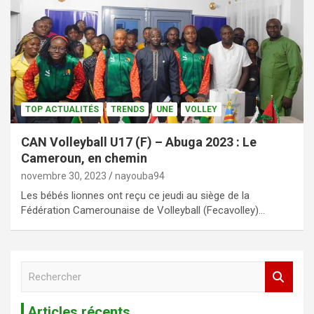
TOP ACTUALITÉS
TRENDS
UNE
VOLLEY
CAN Volleyball U17 (F) – Abuga 2023 : Le
Cameroun, en chemin
novembre 30, 2023
nayouba94
Les bébés lionnes ont reçu ce jeudi au siège de la
Fédération Camerounaise de Volleyball (Fecavolley)…
R
e
c
Articles récents
h