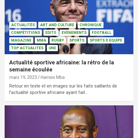
ACTUALITÉS
ART AND CULTURE
CHRONIQUE
COMPÉTITIONS
EDITO
EVÉNEMENTS
FOOTBALL
MAGAZINE
MMA
RUGBY
SPORTS
SPORTS D EQUIPE
TOP ACTUALITÉS
UNE
Actualité sportive africaine: la rétro de la
semaine écoulée
mars 19, 2023
Hamiss Mba
Retour en texte et en images sur les faits saillants de
l’actualité sportive africaine ayant fait…