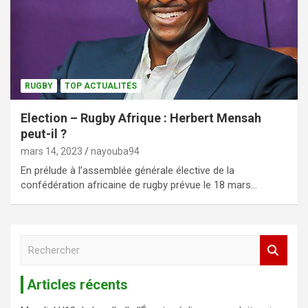
RUGBY
TOP ACTUALITÉS
Election – Rugby Afrique : Herbert Mensah
peut-il ?
mars 14, 2023
nayouba94
En prélude à l’assemblée générale élective de la
confédération africaine de rugby prévue le 18 mars…
R
e
c
Articles récents
h
e