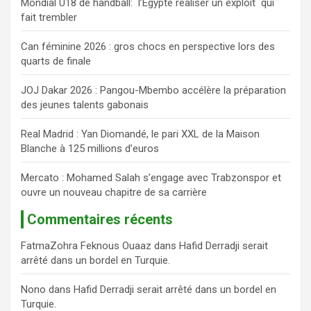
Mondial U18 de handball: l’Égypte réaliser un exploit qui
r
fait trembler
c
h
Can féminine 2026 : gros chocs en perspective lors des
e
quarts de finale
r
JOJ Dakar 2026 : Pangou-Mbembo accélère la préparation
des jeunes talents gabonais
Real Madrid : Yan Diomandé, le pari XXL de la Maison
Blanche à 125 millions d’euros
Mercato : Mohamed Salah s’engage avec Trabzonspor et
ouvre un nouveau chapitre de sa carrière
Commentaires récents
FatmaZohra Feknous Ouaaz
dans
Hafid Derradji serait
arrêté dans un bordel en Turquie.
Nono
dans
Hafid Derradji serait arrêté dans un bordel en
Turquie.