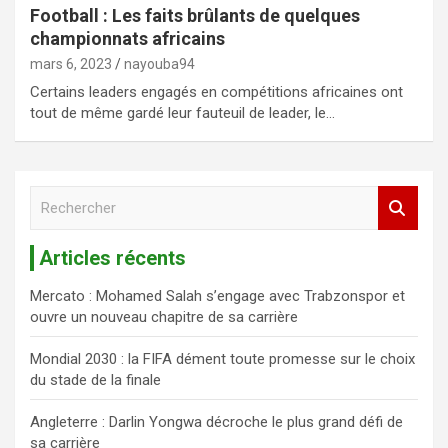
Football : Les faits brûlants de quelques
championnats africains
mars 6, 2023
nayouba94
Certains leaders engagés en compétitions africaines ont
tout de même gardé leur fauteuil de leader, le…
R
e
c
Articles récents
h
e
Mercato : Mohamed Salah s’engage avec Trabzonspor et
r
ouvre un nouveau chapitre de sa carrière
c
h
Mondial 2030 : la FIFA dément toute promesse sur le choix
e
du stade de la finale
r
Angleterre : Darlin Yongwa décroche le plus grand défi de
sa carrière