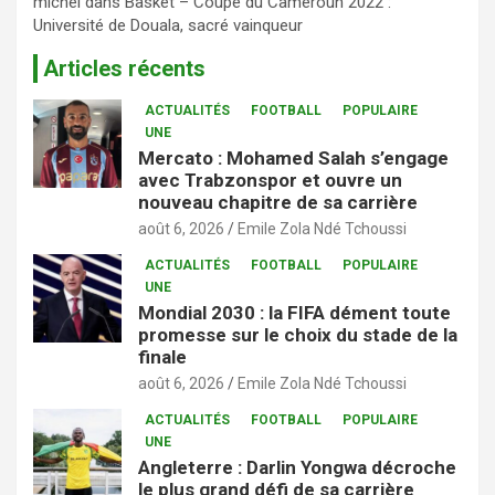
michel
dans
Basket – Coupe du Cameroun 2022 :
Université de Douala, sacré vainqueur
Articles récents
ACTUALITÉS
FOOTBALL
POPULAIRE
UNE
Mercato : Mohamed Salah s’engage
avec Trabzonspor et ouvre un
nouveau chapitre de sa carrière
août 6, 2026
Emile Zola Ndé Tchoussi
ACTUALITÉS
FOOTBALL
POPULAIRE
UNE
Mondial 2030 : la FIFA dément toute
promesse sur le choix du stade de la
finale
août 6, 2026
Emile Zola Ndé Tchoussi
ACTUALITÉS
FOOTBALL
POPULAIRE
UNE
Angleterre : Darlin Yongwa décroche
le plus grand défi de sa carrière