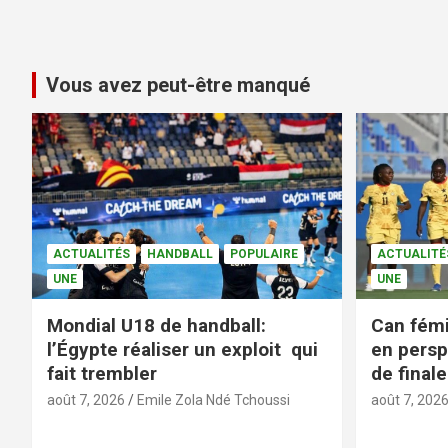
Vous avez peut-être manqué
ACTUALITÉS
HANDBALL
POPULAIRE
ACTUALITÉ
UNE
UNE
Mondial U18 de handball:
Can fémi
l’Égypte réaliser un exploit qui
en persp
fait trembler
de finale
août 7, 2026
Emile Zola Ndé Tchoussi
août 7, 202