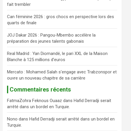
fait trembler
c
h
Can féminine 2026 : gros chocs en perspective lors des
e
quarts de finale
r
JOJ Dakar 2026 : Pangou-Mbembo accélère la
préparation des jeunes talents gabonais
Real Madrid : Yan Diomandé, le pari XXL de la Maison
Blanche à 125 millions d’euros
Mercato : Mohamed Salah s’engage avec Trabzonspor et
ouvre un nouveau chapitre de sa carrière
Commentaires récents
FatmaZohra Feknous Ouaaz
dans
Hafid Derradji serait
arrêté dans un bordel en Turquie.
Nono
dans
Hafid Derradji serait arrêté dans un bordel en
Turquie.