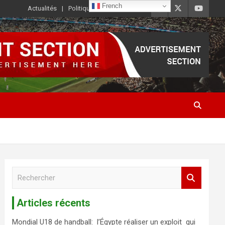
French
Actualités
Politique de Confidentialité
R
e
c
Articles récents
h
e
Mondial U18 de handball: l’Égypte réaliser un exploit qui
r