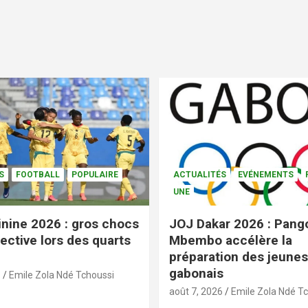
S
FOOTBALL
POPULAIRE
ACTUALITÉS
EVÉNEMENTS
UNE
nine 2026 : gros chocs
JOJ Dakar 2026 : Pang
ective lors des quarts
Mbembo accélère la
préparation des jeunes
gabonais
6
Emile Zola Ndé Tchoussi
août 7, 2026
Emile Zola Ndé T