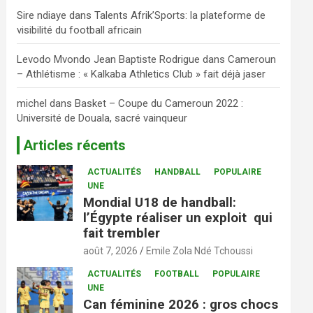
Sire ndiaye
dans
Talents Afrik’Sports: la plateforme de
visibilité du football africain
Levodo Mvondo Jean Baptiste Rodrigue
dans
Cameroun
– Athlétisme : « Kalkaba Athletics Club » fait déjà jaser
michel
dans
Basket – Coupe du Cameroun 2022 :
Université de Douala, sacré vainqueur
Articles récents
ACTUALITÉS
HANDBALL
POPULAIRE
UNE
Mondial U18 de handball:
l’Égypte réaliser un exploit qui
fait trembler
août 7, 2026
Emile Zola Ndé Tchoussi
ACTUALITÉS
FOOTBALL
POPULAIRE
UNE
Can féminine 2026 : gros chocs