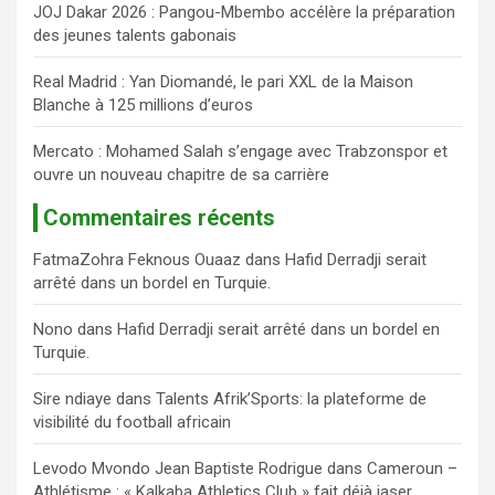
JOJ Dakar 2026 : Pangou-Mbembo accélère la préparation
des jeunes talents gabonais
Real Madrid : Yan Diomandé, le pari XXL de la Maison
Blanche à 125 millions d’euros
Mercato : Mohamed Salah s’engage avec Trabzonspor et
ouvre un nouveau chapitre de sa carrière
Commentaires récents
FatmaZohra Feknous Ouaaz
dans
Hafid Derradji serait
arrêté dans un bordel en Turquie.
Nono
dans
Hafid Derradji serait arrêté dans un bordel en
Turquie.
Sire ndiaye
dans
Talents Afrik’Sports: la plateforme de
visibilité du football africain
Levodo Mvondo Jean Baptiste Rodrigue
dans
Cameroun –
Athlétisme : « Kalkaba Athletics Club » fait déjà jaser