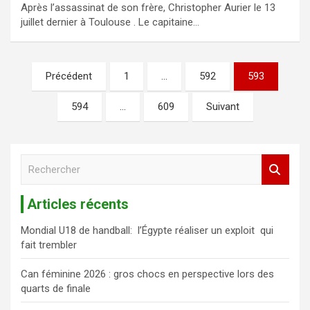
Après l’assassinat de son frère, Christopher Aurier le 13
juillet dernier à Toulouse . Le capitaine…
Précédent
1
…
592
593
594
…
609
Suivant
R
e
c
Articles récents
h
e
Mondial U18 de handball: l’Égypte réaliser un exploit qui
r
fait trembler
c
h
Can féminine 2026 : gros chocs en perspective lors des
e
quarts de finale
r