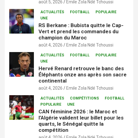
août 5, 2026
Emile Zola Ndé Tchoussi
ACTUALITÉS
FOOTBALL
POPULAIRE
UNE
RS Berkane : Bubista quitte le Cap-
Vert et prend les commandes du
champion du Maroc
août 4, 2026
Emile Zola Ndé Tchoussi
ACTUALITÉS
FOOTBALL
POPULAIRE
UNE
Hervé Renard retrouve le banc des
Éléphants onze ans après son sacre
continental
août 4, 2026
Emile Zola Ndé Tchoussi
ACTUALITÉS
COMPÉTITIONS
FOOTBALL
POPULAIRE
UNE
CAN féminine 2026 : le Maroc et
l’Algérie valident leur billet pour les
quarts, le Sénégal quitte la
compétition
août 4, 2026
Emile Zola Ndé Tchoussi