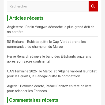
R
e
c
Articles récents
h
e
Angleterre : Darlin Yongwa décroche le plus grand défi de
r
sa carrière
c
h
RS Berkane : Bubista quitte le Cap-Vert et prend les
e
commandes du champion du Maroc
r
Hervé Renard retrouve le banc des Éléphants onze ans
après son sacre continental
CAN féminine 2026 : le Maroc et l’Algérie valident leur billet
pour les quarts, le Sénégal quitte la compétition
Algérie : Petkovic écarté, Rafael Benitez en tête de liste
pour relancer les Fennecs
Commentaires récents