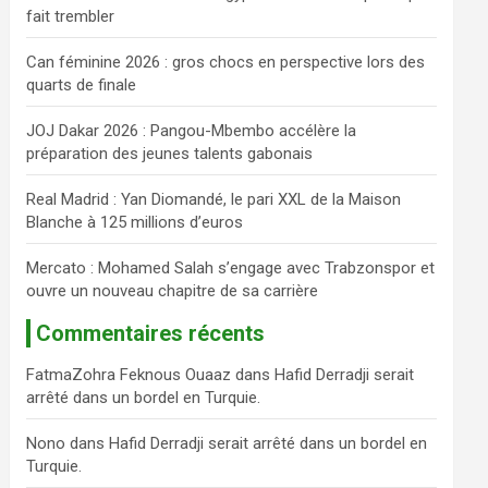
fait trembler
c
h
Can féminine 2026 : gros chocs en perspective lors des
e
quarts de finale
r
JOJ Dakar 2026 : Pangou-Mbembo accélère la
préparation des jeunes talents gabonais
Real Madrid : Yan Diomandé, le pari XXL de la Maison
Blanche à 125 millions d’euros
Mercato : Mohamed Salah s’engage avec Trabzonspor et
ouvre un nouveau chapitre de sa carrière
Commentaires récents
FatmaZohra Feknous Ouaaz
dans
Hafid Derradji serait
arrêté dans un bordel en Turquie.
Nono
dans
Hafid Derradji serait arrêté dans un bordel en
Turquie.