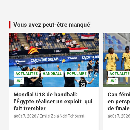
Vous avez peut-être manqué
ACTUALITÉS
HANDBALL
POPULAIRE
ACTUALITÉ
UNE
UNE
Mondial U18 de handball:
Can fémi
l’Égypte réaliser un exploit qui
en persp
fait trembler
de finale
août 7, 2026
Emile Zola Ndé Tchoussi
août 7, 202