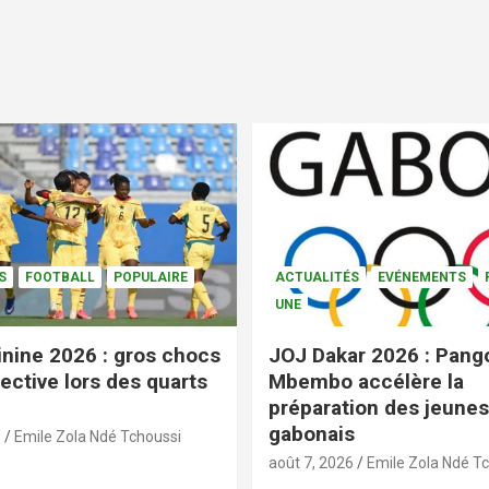
S
FOOTBALL
POPULAIRE
ACTUALITÉS
EVÉNEMENTS
UNE
nine 2026 : gros chocs
JOJ Dakar 2026 : Pang
ective lors des quarts
Mbembo accélère la
préparation des jeunes
gabonais
6
Emile Zola Ndé Tchoussi
août 7, 2026
Emile Zola Ndé T