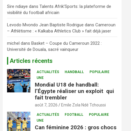
Sire ndiaye
dans
Talents Afrik’Sports: la plateforme de
visibilité du football africain
Levodo Mvondo Jean Baptiste Rodrigue
dans
Cameroun
– Athlétisme : « Kalkaba Athletics Club » fait déjà jaser
michel
dans
Basket – Coupe du Cameroun 2022 :
Université de Douala, sacré vainqueur
Articles récents
ACTUALITÉS
HANDBALL
POPULAIRE
UNE
Mondial U18 de handball:
l’Égypte réaliser un exploit qui
fait trembler
août 7, 2026
Emile Zola Ndé Tchoussi
ACTUALITÉS
FOOTBALL
POPULAIRE
UNE
Can féminine 2026 : gros chocs