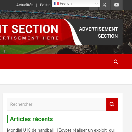
French
Actualités
Politique de Confidentialité
R
e
c
Articles récents
h
e
Mondial U18 de handball: l’Égypte réaliser un exploit qui
r