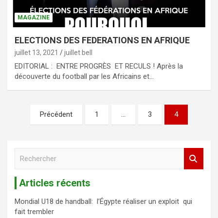
MAGAZINE
ELECTIONS DES FEDERATIONS EN AFRIQUE
juillet 13, 2021
juillet bell
EDITORIAL : ENTRE PROGRÈS ET RECULS ! Après la
découverte du football par les Africains et…
Précédent
1
…
3
4
R
e
c
Articles récents
h
e
Mondial U18 de handball: l’Égypte réaliser un exploit qui
r
fait trembler
c