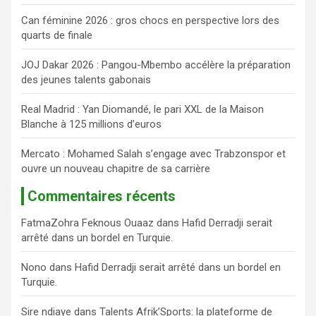
h
Can féminine 2026 : gros chocs en perspective lors des
e
quarts de finale
r
JOJ Dakar 2026 : Pangou-Mbembo accélère la préparation
des jeunes talents gabonais
Real Madrid : Yan Diomandé, le pari XXL de la Maison
Blanche à 125 millions d’euros
Mercato : Mohamed Salah s’engage avec Trabzonspor et
ouvre un nouveau chapitre de sa carrière
Commentaires récents
FatmaZohra Feknous Ouaaz
dans
Hafid Derradji serait
arrêté dans un bordel en Turquie.
Nono
dans
Hafid Derradji serait arrêté dans un bordel en
Turquie.
Sire ndiaye
dans
Talents Afrik’Sports: la plateforme de