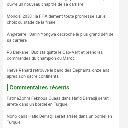
ouvre un nouveau chapitre de sa carrière
c
h
Mondial 2030 : la FIFA dément toute promesse sur le
e
choix du stade de la finale
r
Angleterre : Darlin Yongwa décroche le plus grand défi de
sa carrière
RS Berkane : Bubista quitte le Cap-Vert et prend les
commandes du champion du Maroc
Hervé Renard retrouve le banc des Éléphants onze ans
après son sacre continental
Commentaires récents
FatmaZohra Feknous Ouaaz
dans
Hafid Derradji serait
arrêté dans un bordel en Turquie.
Nono
dans
Hafid Derradji serait arrêté dans un bordel en
Turquie.