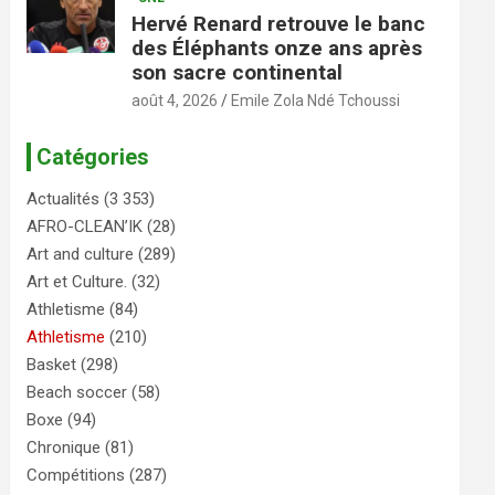
Hervé Renard retrouve le banc
des Éléphants onze ans après
son sacre continental
août 4, 2026
Emile Zola Ndé Tchoussi
Catégories
Actualités
(3 353)
AFRO-CLEAN’IK
(28)
Art and culture
(289)
Art et Culture.
(32)
Athletisme
(84)
Athletisme
(210)
Basket
(298)
Beach soccer
(58)
Boxe
(94)
Chronique
(81)
Compétitions
(287)