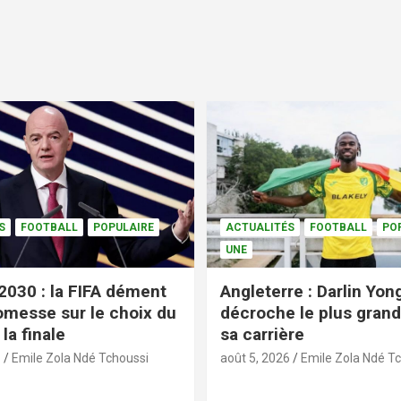
S
FOOTBALL
POPULAIRE
ACTUALITÉS
FOOTBALL
PO
UNE
2030 : la FIFA dément
Angleterre : Darlin Yo
omesse sur le choix du
décroche le plus grand
la finale
sa carrière
6
Emile Zola Ndé Tchoussi
août 5, 2026
Emile Zola Ndé T