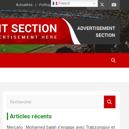
French
Actualités
Politique de Confidentialité
R
e
c
Articles récents
h
e
Mercato : Mohamed Salah s’engage avec Trabzonspor et
r