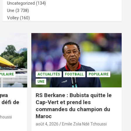
Uncategorized
(134)
Une
(3 738)
Volley
(160)
PULAIRE
ACTUALITÉS
FOOTBALL
POPULAIRE
UNE
ngwa
RS Berkane : Bubista quitte le
 défi de
Cap-Vert et prend les
commandes du champion du
Maroc
choussi
août 4, 2026
Emile Zola Ndé Tchoussi