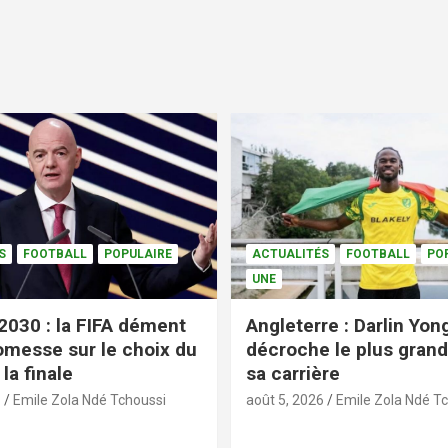
S
FOOTBALL
POPULAIRE
ACTUALITÉS
FOOTBALL
PO
UNE
2030 : la FIFA dément
Angleterre : Darlin Yo
omesse sur le choix du
décroche le plus grand
la finale
sa carrière
6
Emile Zola Ndé Tchoussi
août 5, 2026
Emile Zola Ndé T