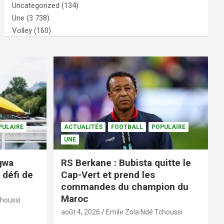
Uncategorized
(134)
Une
(3 738)
Volley
(160)
PULAIRE
ACTUALITÉS
FOOTBALL
POPULAIRE
UNE
ngwa
RS Berkane : Bubista quitte le
 défi de
Cap-Vert et prend les
commandes du champion du
Maroc
choussi
août 4, 2026
Emile Zola Ndé Tchoussi