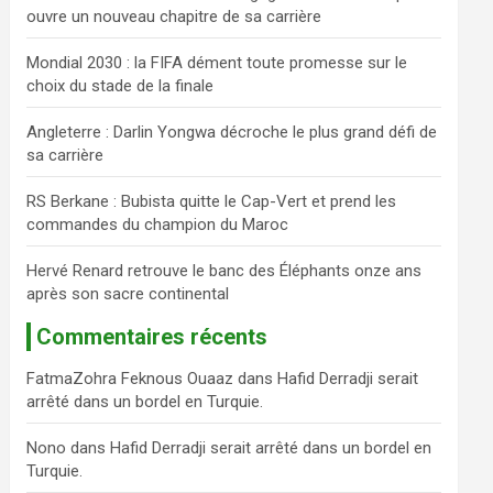
ouvre un nouveau chapitre de sa carrière
c
h
Mondial 2030 : la FIFA dément toute promesse sur le
e
choix du stade de la finale
r
Angleterre : Darlin Yongwa décroche le plus grand défi de
sa carrière
RS Berkane : Bubista quitte le Cap-Vert et prend les
commandes du champion du Maroc
Hervé Renard retrouve le banc des Éléphants onze ans
après son sacre continental
Commentaires récents
FatmaZohra Feknous Ouaaz
dans
Hafid Derradji serait
arrêté dans un bordel en Turquie.
Nono
dans
Hafid Derradji serait arrêté dans un bordel en
Turquie.