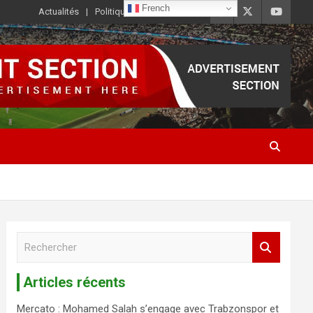
French
Actualités
Politique de Confidentialité
R
e
c
Articles récents
h
e
Mercato : Mohamed Salah s’engage avec Trabzonspor et
r