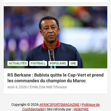
ACTUALITÉS
FOOTBALL
POPULAIRE
UNE
RS Berkane : Bubista quitte le Cap-Vert et prend
les commandes du champion du Maroc
août 4, 2026
Emile Zola Ndé Tchoussi
Copyright © 2026
AFRIK'SPORTSMAGAZINE
|
Politique de
Confidentialité
| Site refondu par :
INSKPIRE