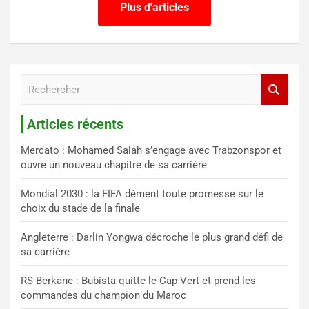
Plus d'articles
R
e
c
Articles récents
h
e
Mercato : Mohamed Salah s’engage avec Trabzonspor et
r
ouvre un nouveau chapitre de sa carrière
c
h
Mondial 2030 : la FIFA dément toute promesse sur le
e
choix du stade de la finale
r
Angleterre : Darlin Yongwa décroche le plus grand défi de
sa carrière
RS Berkane : Bubista quitte le Cap-Vert et prend les
commandes du champion du Maroc