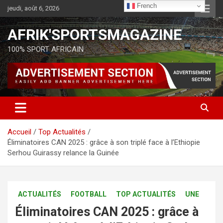
French
jeudi, août 6, 2026
AFRIK'SPORTSMAGAZINE
100% SPORT AFRICAIN
Accueil
Top Actualités
Éliminatoires CAN 2025 : grâce à son triplé face à l’Ethiopie
Serhou Guirassy relance la Guinée
ACTUALITÉS
FOOTBALL
TOP ACTUALITÉS
UNE
Éliminatoires CAN 2025 : grâce à