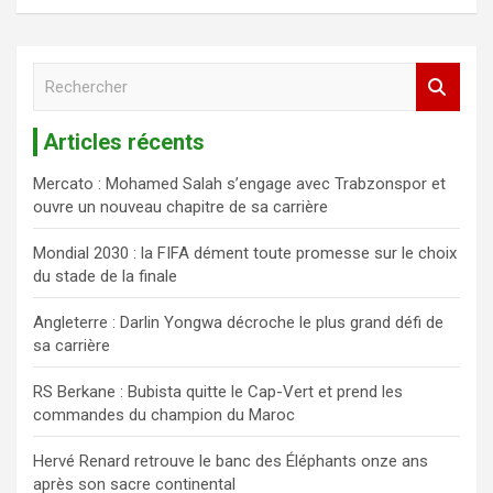
R
e
c
Articles récents
h
e
Mercato : Mohamed Salah s’engage avec Trabzonspor et
r
ouvre un nouveau chapitre de sa carrière
c
h
Mondial 2030 : la FIFA dément toute promesse sur le choix
e
du stade de la finale
r
Angleterre : Darlin Yongwa décroche le plus grand défi de
sa carrière
RS Berkane : Bubista quitte le Cap-Vert et prend les
commandes du champion du Maroc
Hervé Renard retrouve le banc des Éléphants onze ans
après son sacre continental