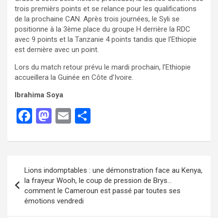
trois premièrs points et se relance pour les qualifications
de la prochaine CAN. Après trois journées, le Syli se
positionne à la 3ème place du groupe H derrière la RDC
avec 9 points et la Tanzanie 4 points tandis que l’Ethiopie
est dernière avec un point.
Lors du match retour prévu le mardi prochain, l’Ethiopie
accueillera la Guinée en Côte d’Ivoire.
Ibrahima Soya
F
M
E
P
a
a
m
ar
ce
st
ail
ta
b
o
g
Lions indomptables : une démonstration face au Kenya,
o
d
er
la frayeur Wooh, le coup de pression de Brys…
o
o
comment le Cameroun est passé par toutes ses
émotions vendredi
k
n