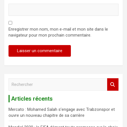
Enregistrer mon nom, mon e-mail et mon site dans le
navigateur pour mon prochain commentaire.
R
e
c
Articles récents
h
e
Mercato : Mohamed Salah s’engage avec Trabzonspor et
r
ouvre un nouveau chapitre de sa carrière
c
h