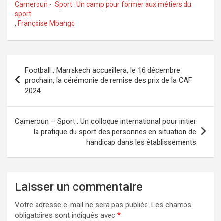
ce
st
ail
ta
Cameroun - Sport : Un camp pour former aux métiers du
sport
b
o
g
,
Françoise Mbango
o
d
er
o
o
k
n
Football : Marrakech accueillera, le 16 décembre
prochain, la cérémonie de remise des prix de la CAF
2024
Cameroun – Sport : Un colloque international pour initier
la pratique du sport des personnes en situation de
handicap dans les établissements
Laisser un commentaire
Votre adresse e-mail ne sera pas publiée.
Les champs
obligatoires sont indiqués avec
*