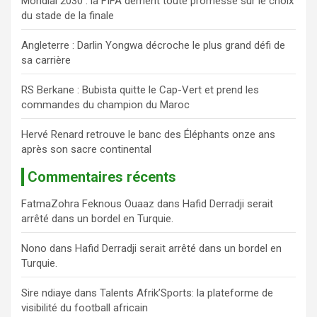
Mondial 2030 : la FIFA dément toute promesse sur le choix
e
du stade de la finale
r
Angleterre : Darlin Yongwa décroche le plus grand défi de
sa carrière
RS Berkane : Bubista quitte le Cap-Vert et prend les
commandes du champion du Maroc
Hervé Renard retrouve le banc des Éléphants onze ans
après son sacre continental
Commentaires récents
FatmaZohra Feknous Ouaaz
dans
Hafid Derradji serait
arrêté dans un bordel en Turquie.
Nono
dans
Hafid Derradji serait arrêté dans un bordel en
Turquie.
Sire ndiaye
dans
Talents Afrik’Sports: la plateforme de
visibilité du football africain