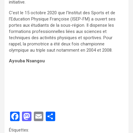
initiative.
C’est le 15 octobre 2020 que l’Institut des Sports et de
l’Education Physique Françoise (ISEP-FM) a ouvert ses
portes aux étudiants de la sous-région. Il dispense les
formations professionnelles liées aux sciences et
techniques des activités physiques et sportives. Pour
rappel, la promotrice a été deux fois championne
olympique au triple saut notamment en 2004 et 2008.
Ayouba Nsangou
F
M
E
P
a
a
m
ar
Étiquettes: